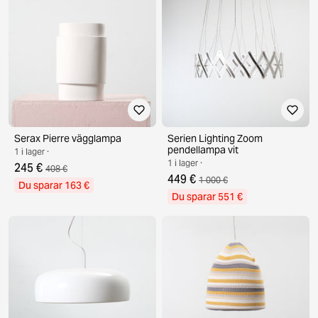
Serax Pierre vägglampa
Serien Lighting Zoom
pendellampa vit
1 i lager ·
1 i lager ·
245 €
408 €
449 €
1 000 €
Du sparar 163 €
Du sparar 551 €