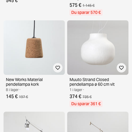
545 €
575 €
1 145 €
Du sparar 570 €
New Works Material
Muuto Strand Closed
pendellampa kork
pendellampa ø 60 cm vit
8 i lager ·
1 i lager ·
145 €
374 €
197 €
735 €
Du sparar 361 €