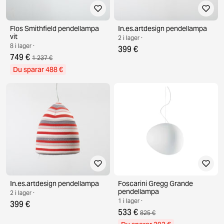
Flos Smithfield pendellampa
In.es.artdesign pendellampa
vit
2 i lager ·
8 i lager ·
399 €
749 €
1 237 €
Du sparar 488 €
In.es.artdesign pendellampa
Foscarini Gregg Grande
pendellampa
2 i lager ·
1 i lager ·
399 €
533 €
825 €