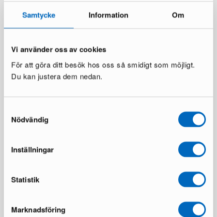
198 €
523 €
306 €
819 €
Samtycke
Information
Om
Du sparar 108 €
Du sparar 296 €
Vi använder oss av cookies
För att göra ditt besök hos oss så smidigt som möjligt.
Du kan justera dem nedan.
Samtyckesval
Nödvändig
New Works Karl-Johan
Edgeform Urc 19 vägglampa
pendellampa 23 cm
Smoke
1 i lager ·
1 i lager ·
Inställningar
254 €
125 €
368 €
200 €
Du sparar 114 €
Statistik
Marknadsföring