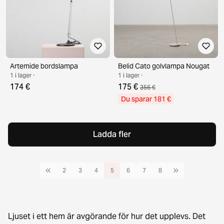
Artemide bordslampa
Belid Cato golvlampa Nougat
1 i lager ·
1 i lager ·
174 €
175 €
356 €
Du sparar 181 €
Ladda fler
2
3
4
5
6
7
8
Ljuset i ett hem är avgörande för hur det upplevs. Det