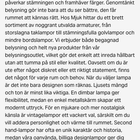
påverkar stämningen och framhäver färger. Genomtänkt
belysning gör inte bara att du ser bättre, den får
rummet att kännas rätt. Hos Mjuk hittar du ett brett
sortiment av noggrant utvalda armaturer, från
storslagna taklampor till stämningsfulla golvlampor och
mindre bordslampor. Vi erbjuder både begagnad
belysning och helt nya produkter från vår
belysningsoutlet, vilket gör det enkelt att inreda hållbart
utan att tumma på stil eller kvalitet. Oavsett om du är
ute efter något diskret eller ett riktigt statement, finns
det något för varje rum och behov. När du väljer lampa
är det inte bara designen som räknas. Ljusets mängd
och ton är minst lika viktiga. En dimbar lampa ger
flexibilitet, medan en enkel metallskärm skapar ett
modernt uttryck. För en mjukare och mer nostalgisk
känsla är vintagelampor ett vackert val, särskilt om du
vill addera personlighet och värme till rummet. Second
hand-lampor har ofta en unik karaktär och historia,
medan våra oanvända, billiga designlampor ger dig