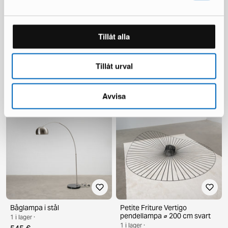
Tillåt alla
Eichholtz Cordero
Arteluce Jill golvlampa gul
Tillåt urval
pendellampa svart / guld
1 i lager ·
1 i lager ·
275 €
1 999 €
Avvisa
Båglampa i stål
Petite Friture Vertigo
pendellampa ⌀ 200 cm svart
1 i lager ·
1 i lager ·