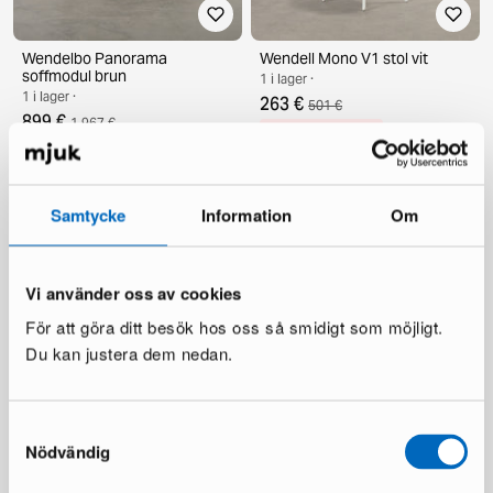
Wendelbo Panorama
Wendell Mono V1 stol vit
soffmodul brun
1 i lager ·
1 i lager ·
263 €
501 €
899 €
1 967 €
Du sparar 238 €
Du sparar 1 068 €
Samtycke
Information
Om
Vi använder oss av cookies
För att göra ditt besök hos oss så smidigt som möjligt.
Du kan justera dem nedan.
Wendell Mono V1 stol vit
Wendelbo Folium stol brun
1 i lager ·
1 i lager ·
Samtyckesval
263 €
599 €
501 €
1 035 €
Nödvändig
Du sparar 238 €
Du sparar 436 €