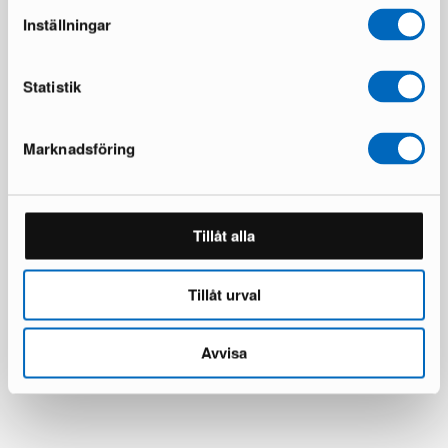
Inställningar
Statistik
Marknadsföring
Wendelbo Folium stol grå
Wendelbo Folium stol grå
3 i lager ·
1 i lager ·
Tillåt alla
599 €
599 €
1 035 €
1 035 €
Du sparar 436 €
Du sparar 436 €
Tillåt urval
Avvisa
Alla produkter laddade