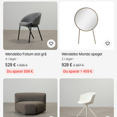
Wendelbo Folium stol grå
Wendelbo Mondo spegel
4 i lager ·
2 i lager ·
529 €
928 €
1 035 €
2 387 €
Du sparar 506 €
Du sparar 1 459 €