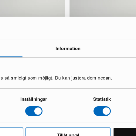
Information
oss så smidigt som möjligt. Du kan justera dem nedan.
1 tuoli valkoinen
Wendell Mono V1 tuoli valkoinen
1 varastossa ·
263 €
501 €
Säästät 238 €
Inställningar
Statistik
Tillåt urval