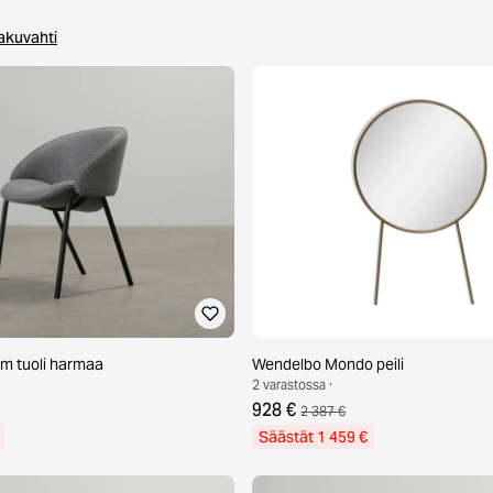
akuvahti
m tuoli harmaa
Wendelbo Mondo peili
2 varastossa ·
928 €
2 387 €
Säästät 1 459 €