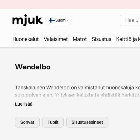
Suomi
Huonekalut
Valaisimet
Matot
Sisustus
Keittiö ja
Wendelbo
Tanskalainen Wendelbo on valmistanut huonekaluja k
sukupolven ajan. Yrityksen kalusteita yhdistää harkitut
yksityiskohdat, vahva visuaalinen ilme ja huippuluokka
Lue lisää
toiminnallisuus. Wendelbo-kalusteet ovat toisin sano
käytännöllisiä taideteoksia, jotka tekevät kodistasi eri
Sohvat
Tuolit
Sisustusesineet
ja tarjoavat ensiluokkaista mukavuutta. Tutustu Mjukin
Wendelbo-kalusteiden valikoimaan ja kotiuta suosikkis