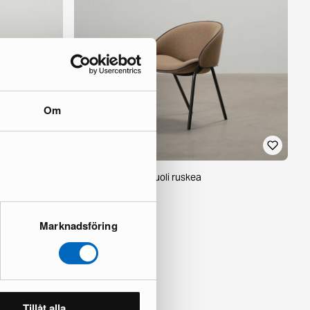
Om
Wendelbo Folium tuoli ruskea
1 varastossa ·
599 €
1 035 €
Säästät 436 €
Marknadsföring
Tillåt alla