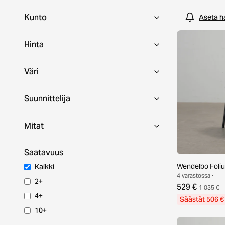
tänään!
Kunto
Aseta h
Hinta
Väri
Suunnittelija
Mitat
Saatavuus
Wendelbo Foliu
Kaikki
4 varastossa ·
2+
529 €
1 035 €
4+
Säästät 506 €
10+