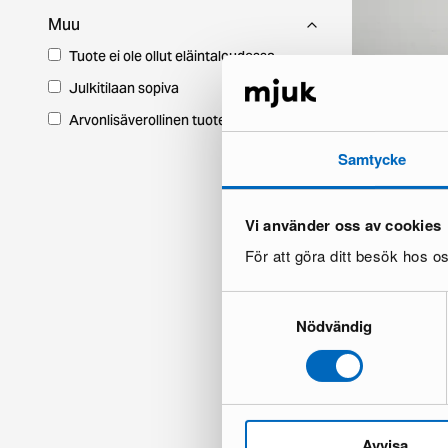
Muu
Tuote ei ole ollut eläintaloudessa
Julkitilaan sopiva
Arvonlisäverollinen tuote
Samtycke
Vi använder oss av cookies
För att göra ditt besök hos 
Wendell Mono V
1 varastossa ·
263 €
501 €
Samtyckesval
Säästät 238 €
Nödvändig
Avvisa