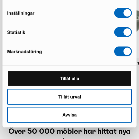
Inställningar
Statistik
Marknadsföring
Broste Copenhagen Wind 3-sits soffa
Broste Copenhagen Taverna
13,5 cm grön, set om 4
1 i lager · Utmärkt skick
4 i lager · Nyskick
12 990 kr
23 608 kr
Tillåt alla
510 kr
832 kr
Du sparar 10 618 kr
Tillåt urval
Avvisa
Över 50 000 möbler har hittat nya