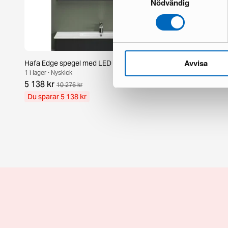
Nödvändig
Avvisa
Hafa Edge spegel med LED
Normann Cop
1 i lager · Nyskick
12 i lager · Nys
5 138 kr
1 103 kr
10 276 kr
1 7
Du sparar 5 138 kr