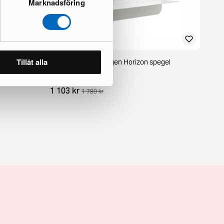
Marknadsföring
Tillåt alla
gel grå
Normann Copenhagen Horizon spegel
horisontell vit
9 i lager · Nyskick
1 103 kr
1 789 kr