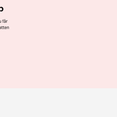
p
 får
atten