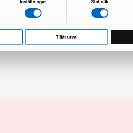
Inställningar
Statistik
Tillåt urval
enhagen Horizon spegel stål
Normann Copenhagen Horizon spe
kick
9 i lager · Nyskick
1 103 kr
68 kr
1 768 kr