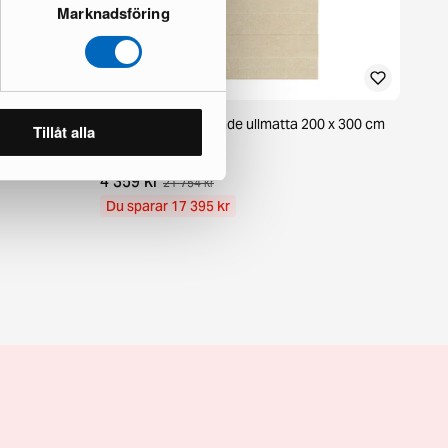
Marknadsföring
run
Layered Stripe Grande ullmatta 200 x 300 cm
Tillåt alla
Almond
1 i lager · Okej skick
4 359 kr
21 754 kr
Du sparar 17 395 kr