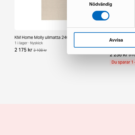
Nödvändig
KM Home Molly ullmatta 240 x 340 cm greige
Rugvista Cor
Avvisa
cm beige
1 i lager · Nyskick
1 i lager · Bra s
2 175 kr
3 108 kr
2 236 kr
3 7
Du sparar 1 