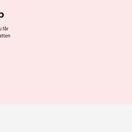
p
 får
atten