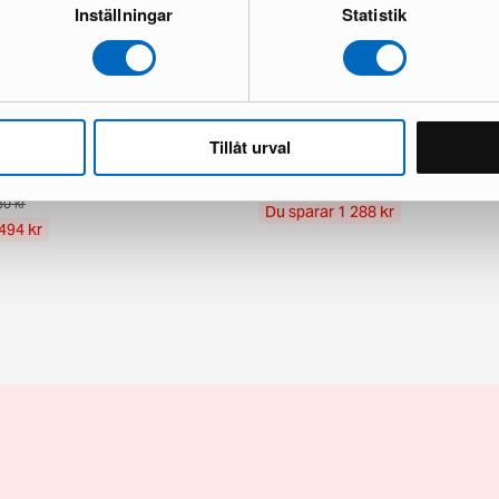
Inställningar
Statistik
e Handloom Flat matta 200 x 250
Rugvista ull matta 250 x 250 cm b
Tillåt urval
1 i lager · Bra skick
kick
1 924 kr
3 212 kr
30 kr
Du sparar 1 288 kr
494 kr