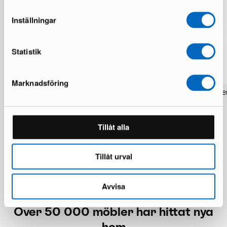
Inställningar
Statistik
Marknadsföring
Rezas Modern Handmade Mix matta
Pakistan handknotted orie
200 x 220 cm
matta 63 x 186 cm
1 i lager · Nyskick
1 i lager · Nyskick
15 924 kr
2 934 kr
19 906 kr
3 672 kr
Tillåt alla
Du sparar 3 982 kr
Tillåt urval
Avvisa
Över 50 000 möbler har hittat nya
hem