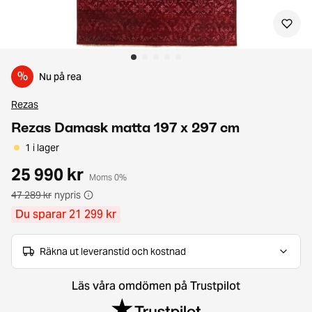
%
Nu på rea
Rezas
Rezas Damask matta 197 x 297 cm
1 i lager
25 990 kr
Moms 0%
47 289 kr
nypris
Du sparar 21 299 kr
Räkna ut leveranstid och kostnad
Läs våra omdömen på Trustpilot