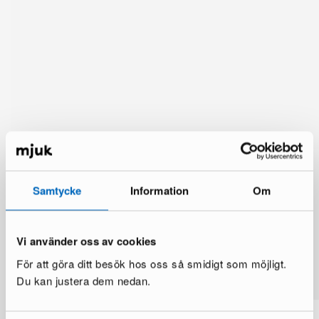
Samtycke
Information
Om
Vi använder oss av cookies
Du kanske också gillar
För att göra ditt besök hos oss så smidigt som möjligt.
Visa mer
Du kan justera dem nedan.