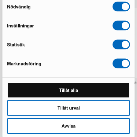
Samtyckesval
Nödvändig
Inställningar
Statistik
Marknadsföring
Rezas Modern Handmade Mix matta
Pakistan handknotted orie
200 x 220 cm
matta 63 x 186 cm
Tillåt alla
1 i lager · Nyskick
1 i lager · Nyskick
15 924 kr
2 934 kr
19 906 kr
3 672 kr
Tillåt urval
Du sparar 3 982 kr
Avvisa