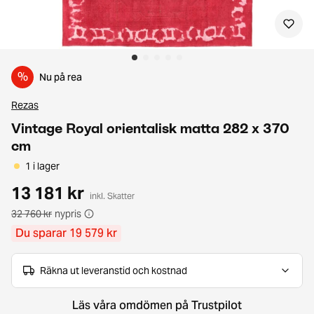
%
Nu på rea
Rezas
Vintage Royal orientalisk matta 282 x 370
cm
1 i lager
13 181 kr
inkl. Skatter
32 760 kr
nypris
Du sparar 19 579 kr
Räkna ut leveranstid och kostnad
Läs våra omdömen på Trustpilot