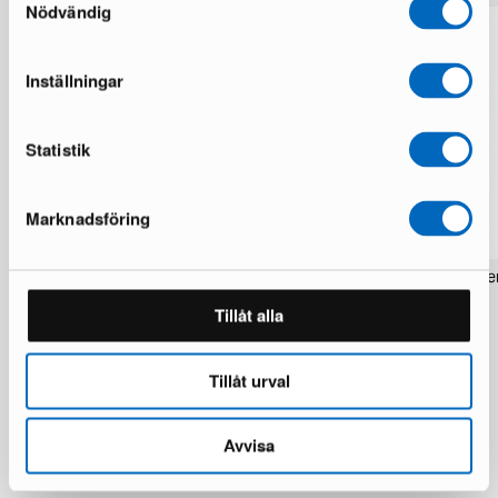
Nödvändig
Inställningar
Statistik
Marknadsföring
Rezas Modern Handmade Mix matta
Pakistan handknotted orie
200 x 220 cm
matta 63 x 186 cm
Tillåt alla
1 i lager · Nyskick
1 i lager · Nyskick
15 924 kr
2 934 kr
19 906 kr
3 672 kr
Du sparar 3 982 kr
Tillåt urval
Avvisa