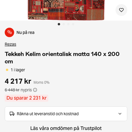
%
Nu på rea
Rezas
Tekkeh Kelim orientalisk matta 140 x 200
cm
1 i lager
4 217 kr
Moms 0%
6 448 kr
nypris
Du sparar 2 231 kr
Räkna ut leveranstid och kostnad
Läs våra omdömen på Trustpilot