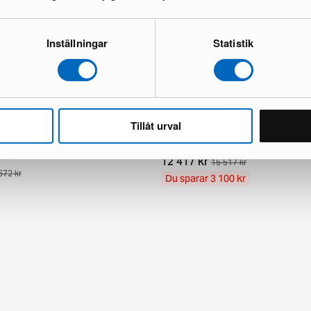
Inställningar
Statistik
Tillåt urval
ndknotted orientalisk matta 63 x
Aktscha orientalisk matta 249 x 3
1 i lager · Nyskick
kick
12 417 kr
15 517 kr
672 kr
Du sparar 3 100 kr