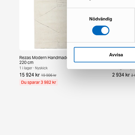
Samtyckesval
Nödvändig
Avvisa
Rezas Modern Handmade Mix matta 200 x
Pakistan ha
220 cm
186 cm
1 i lager · Nyskick
1 i lager · Nys
15 924 kr
2 934 kr
19 906 kr
3 
Du sparar 3 982 kr