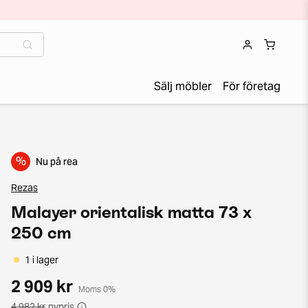
Sälj möbler
För företag
%
Nu på rea
Rezas
Malayer orientalisk matta 73 x
250 cm
1 i lager
2 909 kr
Moms 0%
4 982 kr
nypris