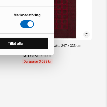
Marknadsföring
Tillåt alla
38 cm
Aktscha orientalisk matta 247 x 333 cm
1 i lager · Nyskick
12 136 kr
15 164 kr
Du sparar 3 028 kr