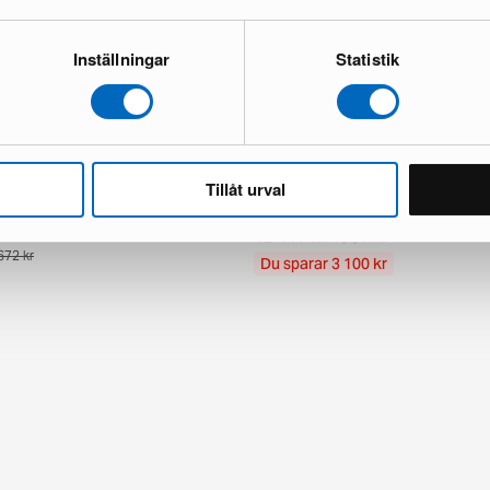
Inställningar
Statistik
Tillåt urval
ndknotted orientalisk matta 63 x
Aktscha orientalisk matta 249 x 3
1 i lager · Nyskick
kick
12 417 kr
15 517 kr
672 kr
Du sparar 3 100 kr