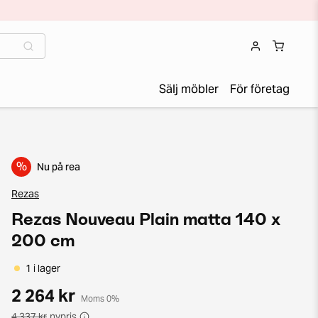
Sälj möbler
För företag
%
Nu på rea
Rezas
Rezas Nouveau Plain matta 140 x
200 cm
1 i lager
2 264 kr
Moms 0%
4 337 kr
nypris