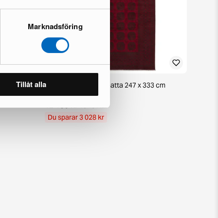
Marknadsföring
Tillåt alla
38 cm
Aktscha orientalisk matta 247 x 333 cm
1 i lager · Nyskick
12 136 kr
15 164 kr
Du sparar 3 028 kr