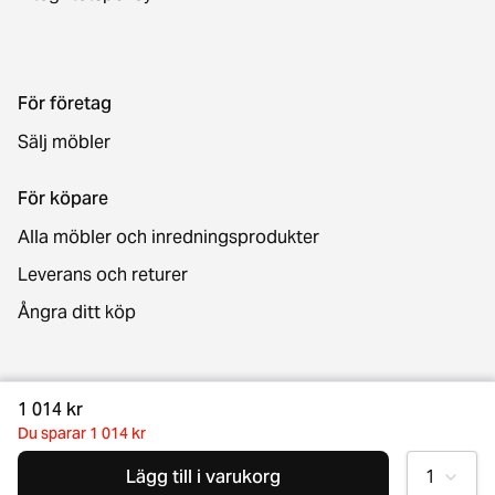
För företag
Sälj möbler
För köpare
Alla möbler och inredningsprodukter
Leverans och returer
Ångra ditt köp
Kontakt
1 014 kr
Du sparar 1 014 kr
Lägg till i varukorg