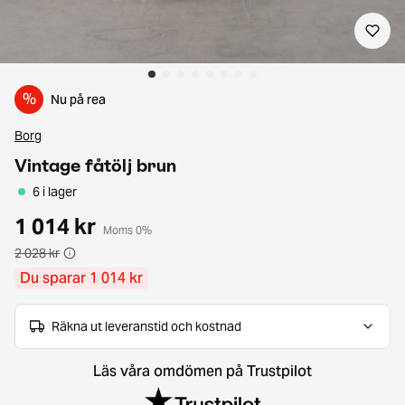
%
Nu på rea
Borg
Vintage fåtölj brun
6 i lager
1 014 kr
Moms 0%
2 028 kr
Du sparar 1 014 kr
Räkna ut leveranstid och kostnad
Läs våra omdömen på Trustpilot