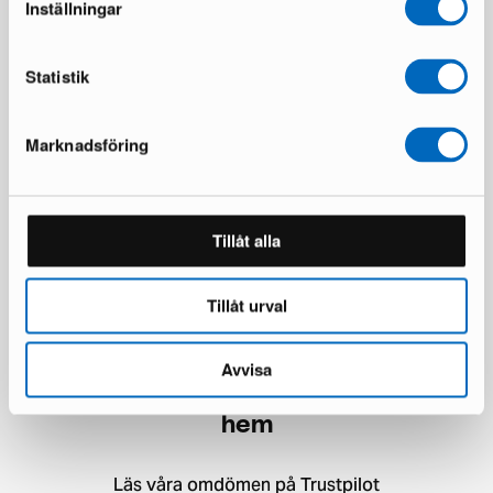
Inställningar
Statistik
Marknadsföring
Vintage fåtölj brun
6 i lager · Bra skick
2 028 kr
Tillåt alla
Tillåt urval
Avvisa
Över 50 000 möbler har hittat nya
hem
Läs våra omdömen på Trustpilot