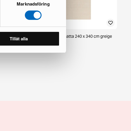
Marknadsföring
m vit
KM Home Molly ullmatta 240 x 340 cm greige
Tillåt alla
1 i lager · Nyskick
2 175 kr
3 108 kr