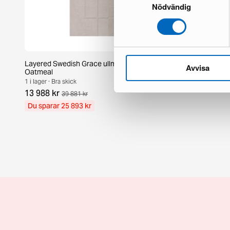
Nödvändig
Layered Swedish Grace ullmatta 300 x 400 cm
KM Home Hawa
Avvisa
Oatmeal
1 i lager · Nysk
1 i lager · Bra skick
884 kr
1 296 
13 988 kr
39 881 kr
Du sparar 25 893 kr