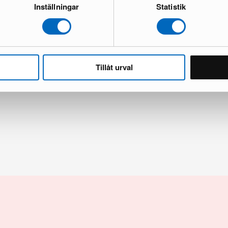
Inställningar
Statistik
ii Circle matta ø 240 cm gul
KM Home Relax matta 240 x 300 c
Tillåt urval
ick
1 i lager · Nyskick
1 140 kr
kr