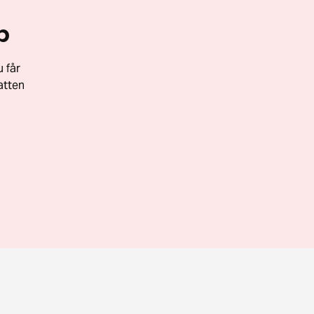
p
 får
atten