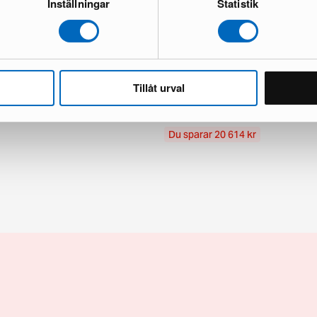
Inställningar
Statistik
Tillåt urval
tta 160 x 230 cm beige
Layered Solid Wool matta 300 x 
ick
1 i lager · Bra skick
10 618 kr
99 kr
31 232 kr
Du sparar 20 614 kr