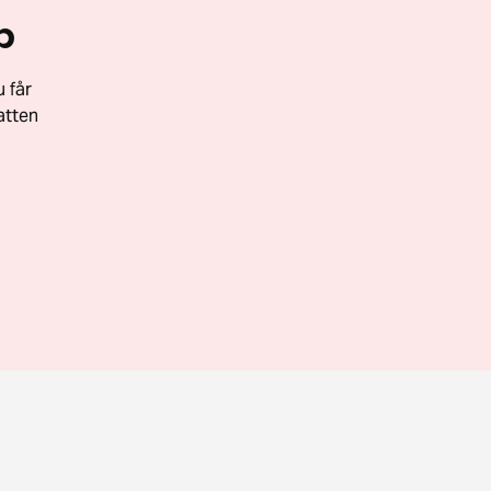
p
 får
atten