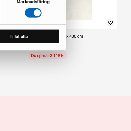
Marknadsföring
Tillåt alla
300 cm Sage
Dagari ullmatta 300 x 400 cm
1 i lager · Okej skick
3 098 kr
6 216 kr
Du sparar 3 118 kr