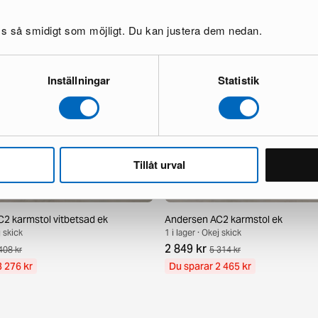
oss så smidigt som möjligt. Du kan justera dem nedan.
Inställningar
Statistik
Tillåt urval
2 karmstol vitbetsad ek
Andersen AC2 karmstol ek
j skick
1 i lager · Okej skick
2 849 kr
408 kr
5 314 kr
3 276 kr
Du sparar 2 465 kr