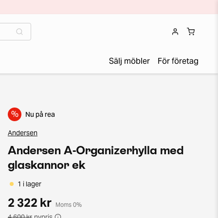
Sälj möbler
För företag
%
Nu på rea
Andersen
Andersen A-Organizerhylla med
glaskannor ek
1 i lager
2 322 kr
Moms 0%
4 600 kr
nypris