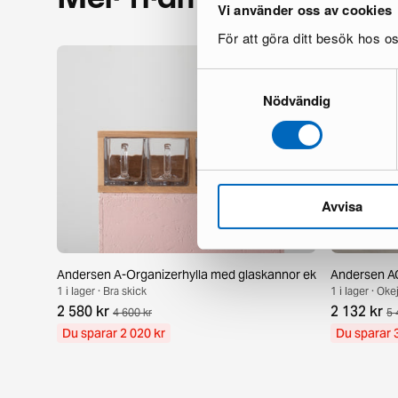
Vi använder oss av cookies
För att göra ditt besök hos 
Samtyckesval
Nödvändig
Avvisa
Andersen A-Organizerhylla med glaskannor ek
Andersen AC
1 i lager · Bra skick
1 i lager · Oke
2 580 kr
2 132 kr
4 600 kr
5 
Du sparar 2 020 kr
Du sparar 