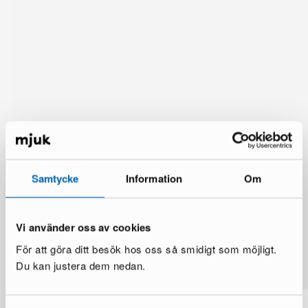
Samtycke
Information
Om
Vi använder oss av cookies
Du kanske också gillar
För att göra ditt besök hos oss så smidigt som möjligt.
Visa mer
Du kan justera dem nedan.