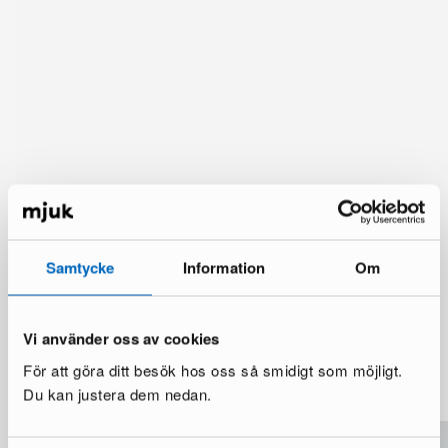
Samtycke
Information
Om
Vi använder oss av cookies
Du kanske också gillar
För att göra ditt besök hos oss så smidigt som möjligt.
Visa mer
Du kan justera dem nedan.