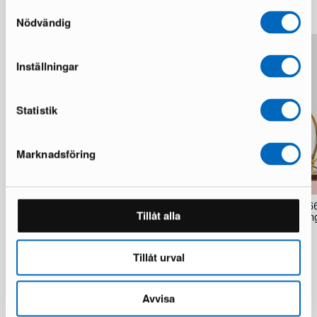
Mer från samma märke
Samtyckesval
Nödvändig
Inställningar
Statistik
Marknadsföring
Fritz Hansen Swan 3220 fåtölj röd
Fritz Hansen Kaiser Idell 6
Tillåt alla
Luxus bordslampa mässing 
5 i lager · Bra skick
1 i lager · Utmärkt skick
20 374 kr
42 640 kr
5 906 kr
9 106 kr
Du sparar 22 266 kr
Tillåt urval
Du sparar 3 200 kr
Avvisa