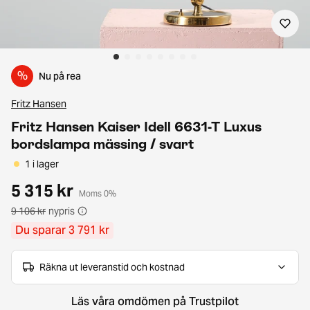
%
Nu på rea
Fritz Hansen
Fritz Hansen Kaiser Idell 6631-T Luxus
bordslampa mässing / svart
1 i lager
5 315 kr
Moms 0%
9 106 kr
nypris
Du sparar 3 791 kr
Räkna ut leveranstid och kostnad
Läs våra omdömen på Trustpilot