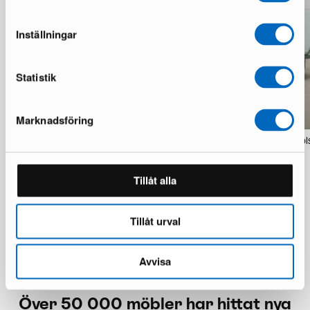
Inställningar
Statistik
Marknadsföring
Forms & Objects Alba utebord
Forms & Objects Aiden so
grågrön
1 i lager · Utmärkt skick
1 i lager · Bra skick
3 989 kr
9 000 kr
Tillåt alla
1 648 kr
4 000 kr
Du sparar 5 011 kr
Du sparar 2 352 kr
Tillåt urval
Avvisa
Över 50 000 möbler har hittat nya