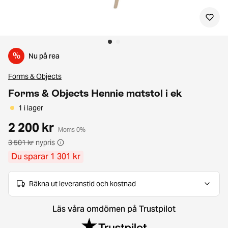
%
Nu på rea
Forms & Objects
Forms & Objects Hennie matstol i ek
1 i lager
2 200 kr
Moms 0%
3 501 kr
nypris
Du sparar 1 301 kr
Räkna ut leveranstid och kostnad
Läs våra omdömen på Trustpilot