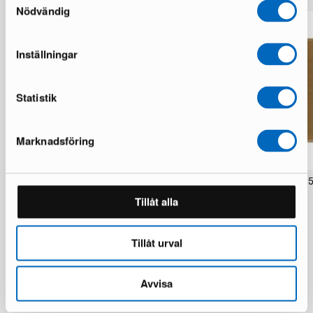
Nödvändig
Inställningar
Statistik
Marknadsföring
Rugvista Core Handloom Flat matta
Rugvista ull matta 250 x 2
200 x 250 cm beige
2 i lager · Bra skick
Tillåt alla
2 i lager · Bra skick
1 924 kr
3 212 kr
2 236 kr
3 730 kr
Du sparar 1 288 kr
Du sparar 1 494 kr
Tillåt urval
Avvisa