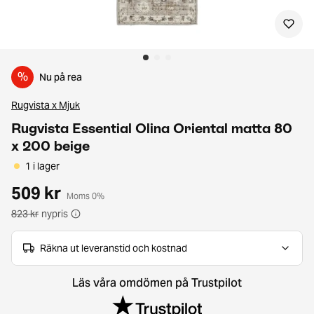
%
Nu på rea
Rugvista x Mjuk
Rugvista Essential Olina Oriental matta 80
x 200 beige
1 i lager
509 kr
Moms 0%
823 kr
nypris
Räkna ut leveranstid och kostnad
Läs våra omdömen på Trustpilot