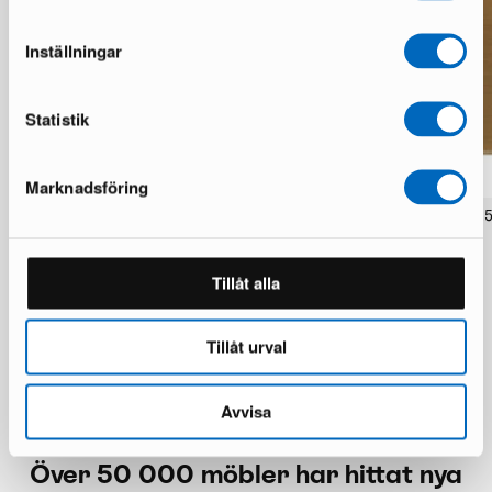
Inställningar
Statistik
Marknadsföring
Rugvista Core Handloom Flat matta
Rugvista ull matta 250 x 2
200 x 250 cm beige
2 i lager · Bra skick
2 i lager · Bra skick
1 924 kr
3 212 kr
2 236 kr
Tillåt alla
3 730 kr
Du sparar 1 288 kr
Du sparar 1 494 kr
Tillåt urval
Avvisa
Över 50 000 möbler har hittat nya