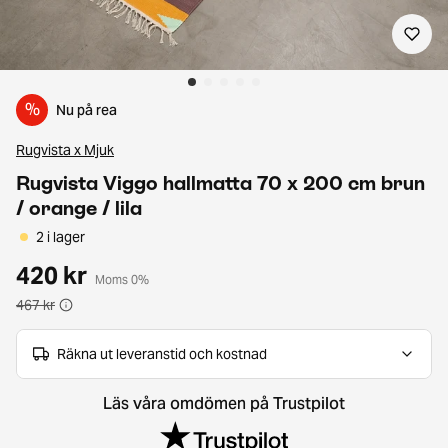
%
Nu på rea
Rugvista x Mjuk
Rugvista Viggo hallmatta 70 x 200 cm brun
/ orange / lila
2 i lager
420 kr
Moms 0%
467 kr
Räkna ut leveranstid och kostnad
Läs våra omdömen på Trustpilot