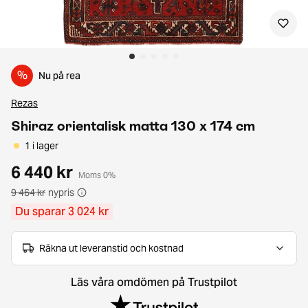
%
Nu på rea
Rezas
Shiraz orientalisk matta 130 x 174 cm
1 i lager
6 440 kr
Moms 0%
9 464 kr
nypris
Du sparar 3 024 kr
Räkna ut leveranstid och kostnad
Läs våra omdömen på Trustpilot