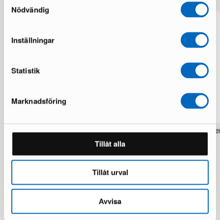
Nödvändig
Inställningar
Statistik
Marknadsföring
Rezas Modern Handmade Mix matta
Pakistan handknotted orie
200 x 220 cm
matta 63 x 186 cm
Tillåt alla
1 i lager · Nyskick
1 i lager · Nyskick
15 924 kr
2 934 kr
19 906 kr
3 672 kr
Du sparar 3 982 kr
Tillåt urval
Avvisa