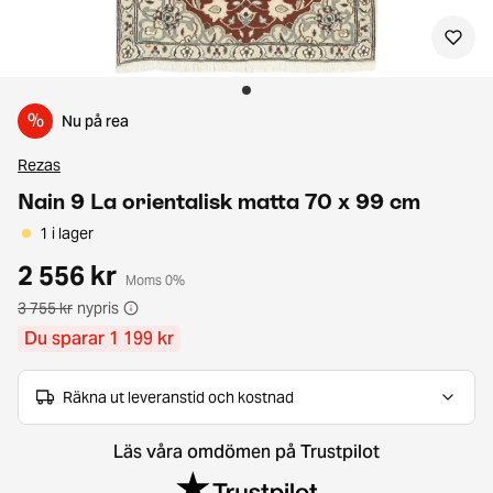
%
Nu på rea
Rezas
Nain 9 La orientalisk matta 70 x 99 cm
1 i lager
2 556 kr
Moms 0%
3 755 kr
nypris
Du sparar 1 199 kr
Räkna ut leveranstid och kostnad
Läs våra omdömen på Trustpilot