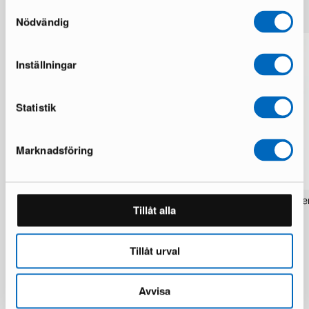
Mer från samma märke
Samtyckesval
Nödvändig
Inställningar
Statistik
Marknadsföring
Rezas Modern Handmade Mix matta
Pakistan handknotted orie
Tillåt alla
200 x 220 cm
matta 63 x 186 cm
1 i lager · Nyskick
1 i lager · Nyskick
15 924 kr
2 934 kr
19 906 kr
3 672 kr
Tillåt urval
Du sparar 3 982 kr
Avvisa