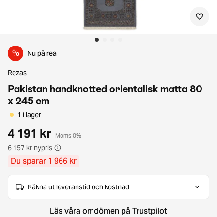
%
Nu på rea
Rezas
Pakistan handknotted orientalisk matta 80
x 245 cm
1 i lager
4 191 kr
Moms 0%
6 157 kr
nypris
Du sparar 1 966 kr
Räkna ut leveranstid och kostnad
Läs våra omdömen på Trustpilot