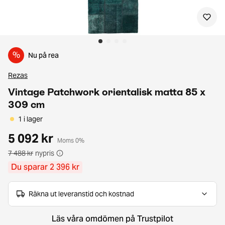
%
Nu på rea
Rezas
Vintage Patchwork orientalisk matta 85 x
309 cm
1 i lager
5 092 kr
Moms 0%
7 488 kr
nypris
Du sparar 2 396 kr
Räkna ut leveranstid och kostnad
Läs våra omdömen på Trustpilot