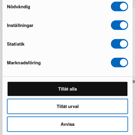
Samtyckesval
Nödvändig
Inställningar
Statistik
Marknadsföring
Rezas Modern Handmade Mix matta
Pakistan handknotted orie
200 x 220 cm
matta 63 x 186 cm
Tillåt alla
1 i lager · Nyskick
1 i lager · Nyskick
15 924 kr
2 934 kr
19 906 kr
3 672 kr
Tillåt urval
Du sparar 3 982 kr
Avvisa