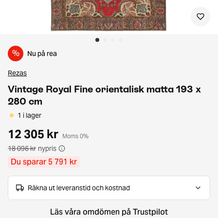
%
Nu på rea
Rezas
Vintage Royal Fine orientalisk matta 193 x
280 cm
1 i lager
12 305 kr
Moms 0%
18 096 kr
nypris
Du sparar 5 791 kr
Räkna ut leveranstid och kostnad
Läs våra omdömen på Trustpilot