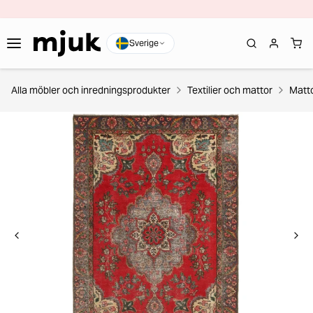
Sverige
Alla möbler och inredningsprodukter
Textilier och mattor
Matt