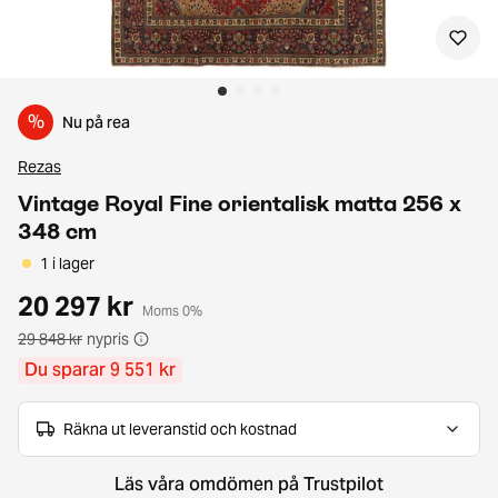
%
Nu på rea
Rezas
Vintage Royal Fine orientalisk matta 256 x
348 cm
1 i lager
20 297 kr
Moms 0%
29 848 kr
nypris
Du sparar 9 551 kr
Räkna ut leveranstid och kostnad
Läs våra omdömen på Trustpilot