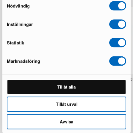
Nödvändig
Inställningar
Statistik
Marknadsföring
Rezas Modern Handmade Mix matta
Pakistan handknotted orie
200 x 220 cm
matta 63 x 186 cm
Tillåt alla
1 i lager · Nyskick
1 i lager · Nyskick
15 924 kr
2 934 kr
19 906 kr
3 672 kr
Du sparar 3 982 kr
Tillåt urval
Avvisa