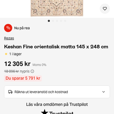
%
Nu på rea
Rezas
Keshan Fine orientalisk matta 145 x 248 cm
1 i lager
12 305 kr
Moms 0%
18 096 kr
nypris
Du sparar 5 791 kr
Räkna ut leveranstid och kostnad
Läs våra omdömen på Trustpilot