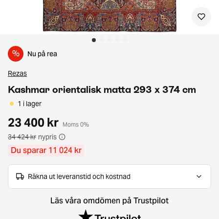
%
Nu på rea
Rezas
Kashmar orientalisk matta 293 x 374 cm
1 i lager
23 400 kr
Moms 0%
34 424 kr
nypris
Du sparar 11 024 kr
Räkna ut leveranstid och kostnad
Läs våra omdömen på Trustpilot