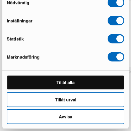
Nödvändig
Inställningar
Statistik
Marknadsföring
Rezas Modern Handmade Mix matta
Pakistan handknotted orie
200 x 220 cm
matta 63 x 186 cm
Tillåt alla
1 i lager · Nyskick
1 i lager · Nyskick
15 924 kr
2 934 kr
19 906 kr
3 672 kr
Du sparar 3 982 kr
Tillåt urval
Avvisa