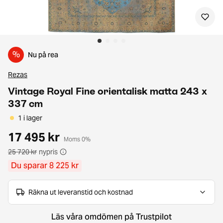
%
Nu på rea
Rezas
Vintage Royal Fine orientalisk matta 243 x
337 cm
1 i lager
17 495 kr
Moms 0%
25 720 kr
nypris
Du sparar 8 225 kr
Räkna ut leveranstid och kostnad
Läs våra omdömen på Trustpilot