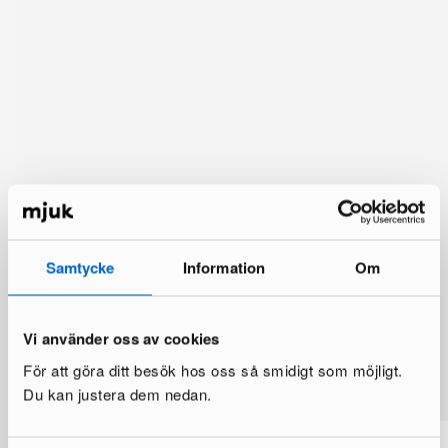
Samtycke
Information
Om
Vi använder oss av cookies
Du kanske också gillar
För att göra ditt besök hos oss så smidigt som möjligt.
Visa mer
Du kan justera dem nedan.