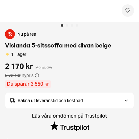
%
Nu på rea
Vislanda 5-sitssoffa med divan beige
1 i lager
2 170 kr
Moms 0%
5 720 kr
nypris
Du sparar 3 550 kr
Räkna ut leveranstid och kostnad
Läs våra omdömen på Trustpilot