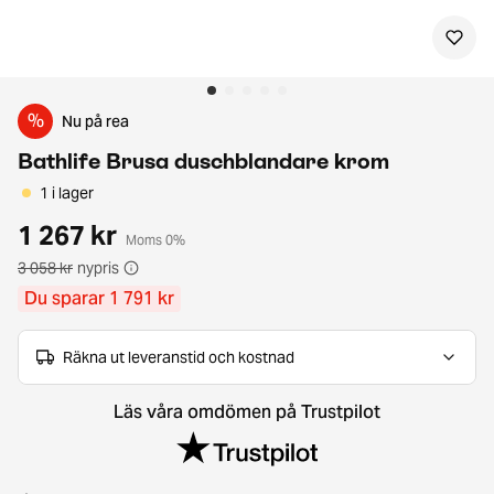
%
Nu på rea
Bathlife Brusa duschblandare krom
1 i lager
1 267 kr
Moms 0%
3 058 kr
nypris
Du sparar 1 791 kr
Räkna ut leveranstid och kostnad
Läs våra omdömen på Trustpilot