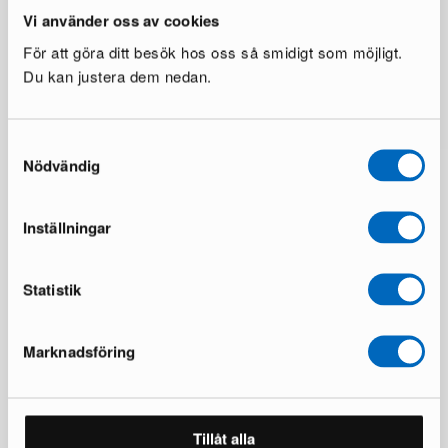
Vi använder oss av cookies
För att göra ditt besök hos oss så smidigt som möjligt.
Du kan justera dem nedan.
Samtyckesval
Nödvändig
Inställningar
Statistik
Över 50 000 möbler har hittat nya
Marknadsföring
hem
Läs våra omdömen på Trustpilot
Tillåt alla