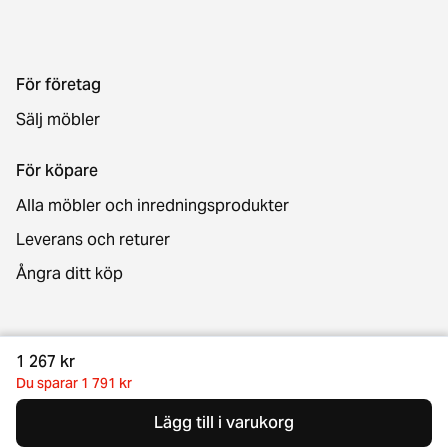
För företag
Sälj möbler
För köpare
Alla möbler och inredningsprodukter
Leverans och returer
Ångra ditt köp
Kontakt
1 267 kr
Du sparar 1 791 kr
Lägg till i varukorg