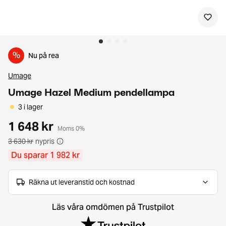
%
Nu på rea
Umage
Umage Hazel Medium pendellampa
3 i lager
1 648 kr
Moms 0%
3 630 kr
nypris
Du sparar 1 982 kr
Räkna ut leveranstid och kostnad
Läs våra omdömen på Trustpilot