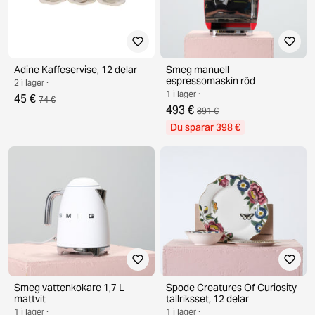
Adine Kaffeservise, 12 delar
Smeg manuell
espressomaskin röd
2 i lager ·
1 i lager ·
45 €
74 €
493 €
891 €
Du sparar 398 €
Smeg vattenkokare 1,7 L
Spode Creatures Of Curiosity
mattvit
tallriksset, 12 delar
1 i lager ·
1 i lager ·