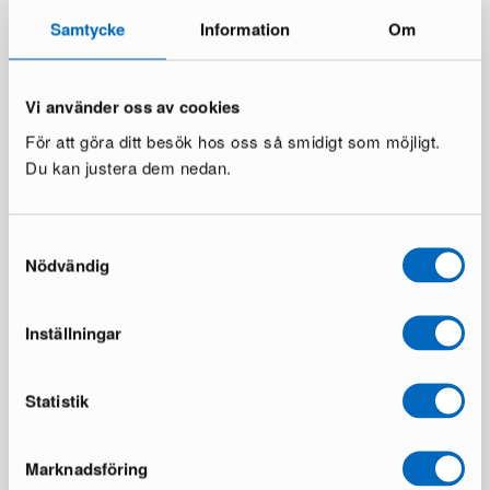
20 €
22 €
Samtycke
Information
Om
Vi använder oss av cookies
För att göra ditt besök hos oss så smidigt som möjligt.
Du kan justera dem nedan.
Samtyckesval
Lladró Naturofantastic
Dualit Barista Kit, 3 delar
Nödvändig
äggkopp
2 i lager ·
1 i lager ·
109 €
167 €
35 €
Inställningar
Statistik
Marknadsföring