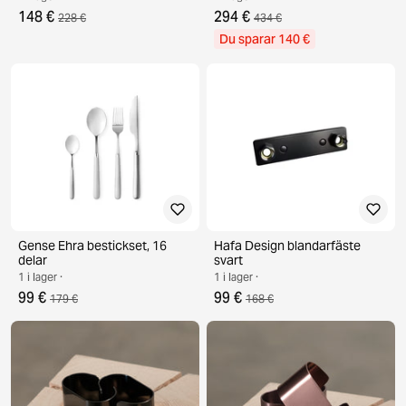
148 €
294 €
228 €
434 €
Du sparar 140 €
Gense Ehra bestickset, 16
Hafa Design blandarfäste
delar
svart
1 i lager ·
1 i lager ·
99 €
99 €
179 €
168 €