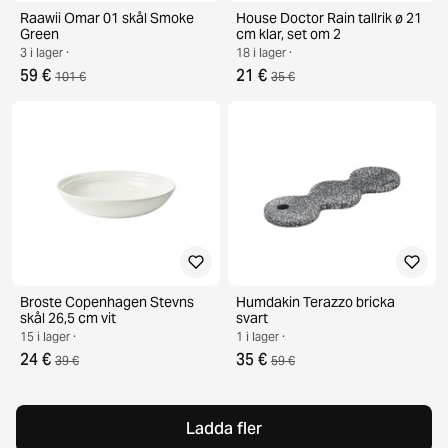
Raawii Omar 01 skål Smoke
House Doctor Rain tallrik ø 21
Green
cm klar, set om 2
3 i lager ·
18 i lager ·
59 €
21 €
101 €
35 €
Broste Copenhagen Stevns
Humdakin Terazzo bricka
skål 26,5 cm vit
svart
15 i lager ·
1 i lager ·
24 €
35 €
39 €
59 €
Ladda fler