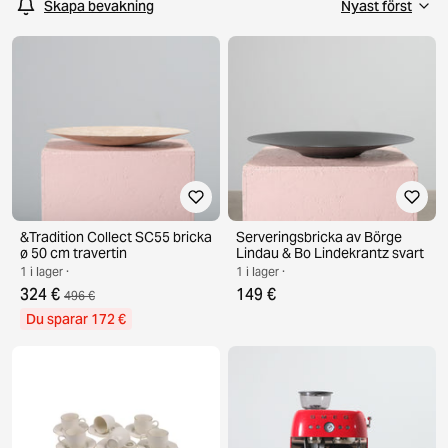
Skapa bevakning
hushållsapparater till överkomliga priser. Oavsett om du
letar efter en fruktskål, servetthållare, underlägg eller en
frukostbricka.
&Tradition Collect SC55 bricka
Serveringsbricka av Börge
ø 50 cm travertin
Lindau & Bo Lindekrantz svart
1 i lager ·
1 i lager ·
324 €
149 €
496 €
Du sparar 172 €