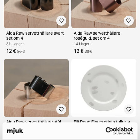
Aida Raw servetthållare svart,
Aida Raw servetthållare
set om 4
roséguld, set om 4
31 i lager ·
14 i lager ·
12 €
12 €
20 €
20 €
Aida Raw servetthållare stål,
Elli Popp Fingerprints tallrik ø
set om 4
20 cm
9 i lager ·
3 i lager ·
12 €
18 €