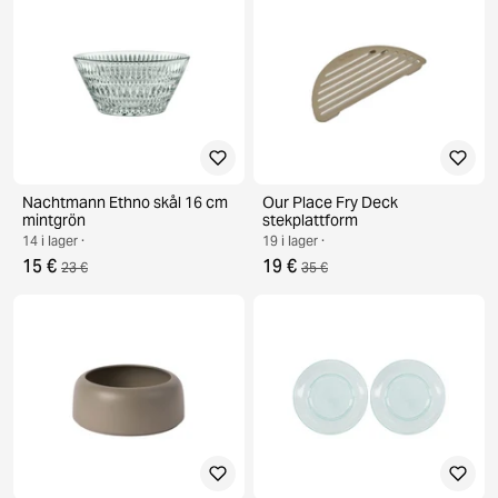
Nachtmann Ethno skål 16 cm
Our Place Fry Deck
mintgrön
stekplattform
14 i lager ·
19 i lager ·
15 €
19 €
23 €
35 €