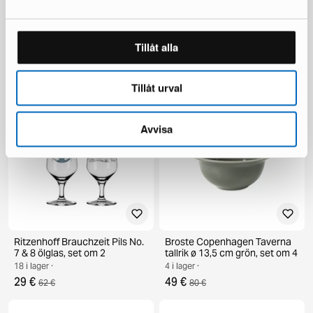
Raawii Omar 02 skål Smoke
Ritzenhoff Celebration Deluxe
Tillåt alla
Green
glas, set om 2
4 i lager ·
11 i lager ·
76 €
14 €
125 €
23 €
Tillåt urval
Avvisa
Ritzenhoff Brauchzeit Pils No.
Broste Copenhagen Taverna
7 & 8 ölglas, set om 2
tallrik ø 13,5 cm grön, set om 4
18 i lager ·
4 i lager ·
29 €
49 €
62 €
80 €