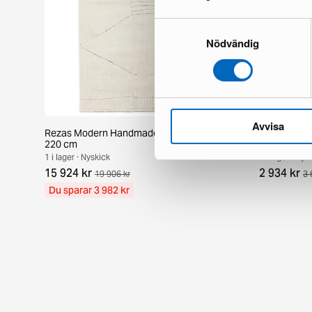
Samtyckesval
Nödvändig
Avvisa
Rezas Modern Handmade Mix matta 200 x
Pakistan ha
220 cm
186 cm
1 i lager · Nyskick
1 i lager · Nys
15 924 kr
2 934 kr
19 906 kr
3 
Du sparar 3 982 kr