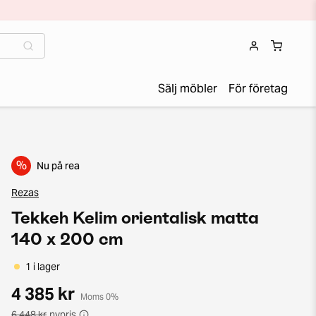
Sälj möbler
För företag
%
Nu på rea
Rezas
Tekkeh Kelim orientalisk matta
140 x 200 cm
1 i lager
4 385 kr
Moms 0%
6 448 kr
nypris