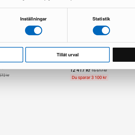
Inställningar
Statistik
Tillåt urval
ndknotted orientalisk matta 63 x
Aktscha orientalisk matta 249 x 3
1 i lager · Nyskick
kick
12 417 kr
15 517 kr
672 kr
Du sparar 3 100 kr