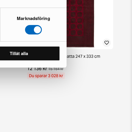
Marknadsföring
Tillåt alla
38 cm
Aktscha orientalisk matta 247 x 333 cm
1 i lager · Nyskick
12 136 kr
15 164 kr
Du sparar 3 028 kr