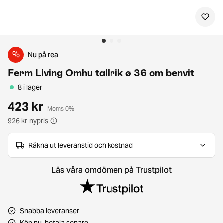
%
Nu på rea
Ferm Living Omhu tallrik ø 36 cm benvit
8 i lager
423 kr
Moms 0%
926 kr
nypris
Räkna ut leveranstid och kostnad
Läs våra omdömen på Trustpilot
Snabba leveranser
Köp nu, betala senare