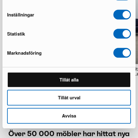
Inställningar
Statistik
Marknadsföring
Sofacompany Velvet Ocean matta
Sofacompany Nelson 4-sit
200 x 300 cm koppar
med öppet avslut Planet L
Tillåt alla
1 i lager · Bra skick
1 i lager · Bra skick
1 347 kr
11 385 kr
Tillåt urval
Avvisa
Över 50 000 möbler har hittat nya