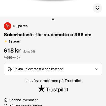
%
Nu på rea
Säkerhetsnät för studsmatta ø 366 cm
1 i lager
618 kr
Moms 0%
1 030 kr
Räkna ut leveranstid och kostnad
Läs våra omdömen på Trustpilot
Snabba leveranser
Köp nu, betala senare