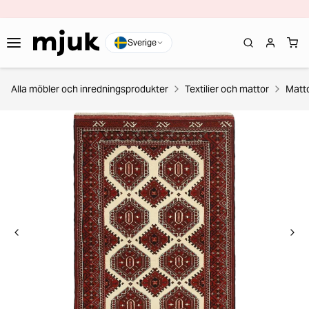
Sverige
Alla möbler och inredningsprodukter
Textilier och mattor
Matt