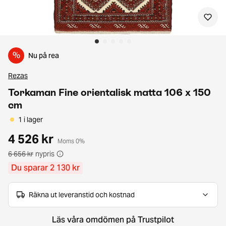
%
Nu på rea
Rezas
Torkaman Fine orientalisk matta 106 x 150
cm
1 i lager
4 526 kr
Moms 0%
6 656 kr
nypris
Du sparar 2 130 kr
Räkna ut leveranstid och kostnad
Läs våra omdömen på Trustpilot