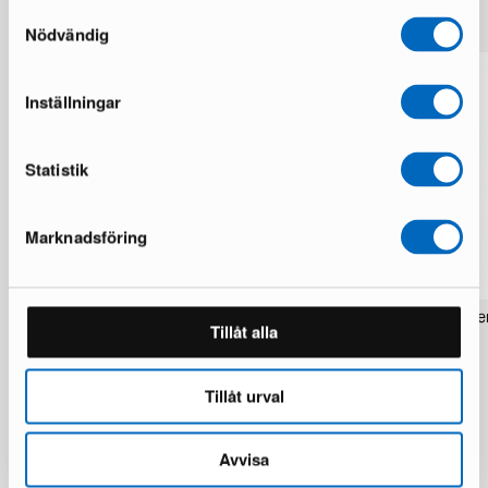
Mer från samma märke
Samtyckesval
Nödvändig
Inställningar
Statistik
Marknadsföring
Rezas Modern Handmade Mix matta
Pakistan handknotted orie
Tillåt alla
200 x 220 cm
matta 63 x 186 cm
1 i lager · Nyskick
1 i lager · Nyskick
15 924 kr
2 934 kr
19 906 kr
3 672 kr
Tillåt urval
Du sparar 3 982 kr
Avvisa