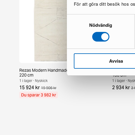
För att göra ditt besök hos 
Samtyckesval
Nödvändig
Avvisa
Rezas Modern Handmade Mix matta 200 x
Pakistan ha
220 cm
186 cm
1 i lager · Nyskick
1 i lager · Nys
15 924 kr
2 934 kr
19 906 kr
3 
Du sparar 3 982 kr