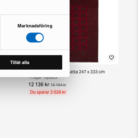
Marknadsföring
Tillåt alla
38 cm
Aktscha orientalisk matta 247 x 333 cm
1 i lager · Nyskick
12 136 kr
15 164 kr
Du sparar 3 028 kr