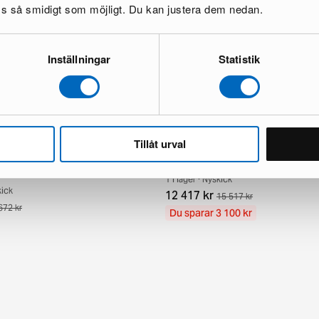
oss så smidigt som möjligt. Du kan justera dem nedan.
Inställningar
Statistik
Tillåt urval
ndknotted orientalisk matta 63 x
Aktscha orientalisk matta 249 x 3
1 i lager · Nyskick
kick
12 417 kr
15 517 kr
672 kr
Du sparar 3 100 kr