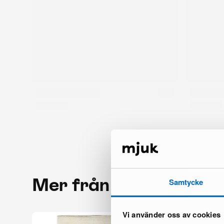
Mer från samma mär
Samtycke
Vi använder oss av cookies