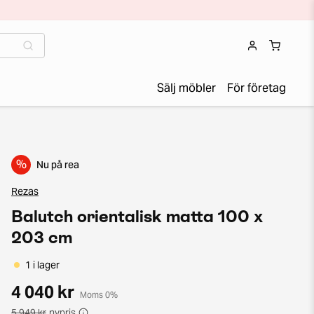
Sälj möbler
För företag
%
Nu på rea
Rezas
Balutch orientalisk matta 100 x
203 cm
1 i lager
4 040 kr
Moms 0%
5 949 kr
nypris