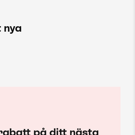
 nya
rabatt på ditt nästa