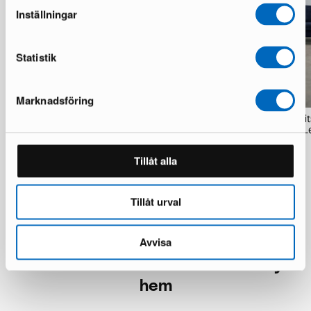
Inställningar
Statistik
Marknadsföring
Sofacompany Velvet Ocean matta
Sofacompany Nelson 4-sit
200 x 300 cm koppar
med öppet avslut Planet L
1 i lager · Bra skick
1 i lager · Bra skick
1 347 kr
11 385 kr
Tillåt alla
Tillåt urval
Avvisa
Över 50 000 möbler har hittat nya
hem