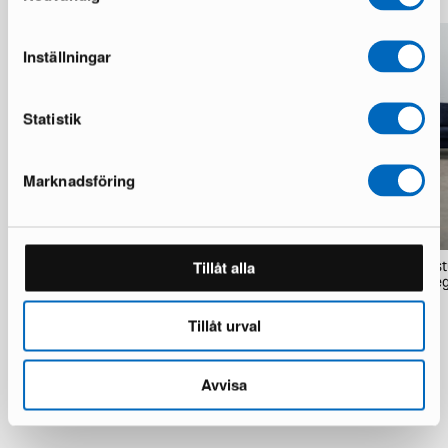
Inställningar
Statistik
Marknadsföring
Tillåt alla
Sofacompany Velvet Ocean matto
Sofacompany Nelson 4-ist
200 x 300 cm kupari
avokulmasohva Planet Leg
1 varastossa · Hyvä kunto
1 varastossa · Hyvä kunto
130 €
1 099 €
Tillåt urval
Avvisa