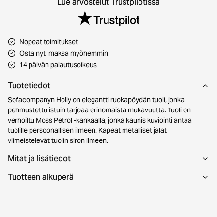
Lue arvostelut Trustpilotissa
Nopeat toimitukset
Osta nyt, maksa myöhemmin
14 päivän palautusoikeus
Tuotetiedot
Sofacompanyn Holly on elegantti ruokapöydän tuoli, jonka
pehmustettu istuin tarjoaa erinomaista mukavuutta. Tuoli on
verhoiltu Moss Petrol -kankaalla, jonka kaunis kuviointi antaa
tuolille persoonallisen ilmeen. Kapeat metalliset jalat
viimeistelevät tuolin siron ilmeen.
Mitat ja lisätiedot
Tuotteen alkuperä