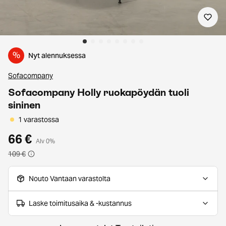
%
Nyt alennuksessa
Sofacompany
Sofacompany Holly ruokapöydän tuoli
sininen
1 varastossa
66 €
Alv 0%
109 €
Nouto Vantaan varastolta
Laske toimitusaika & -kustannus