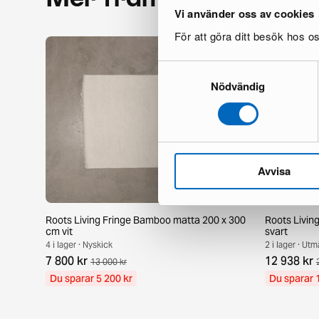
Vi använder oss av cookies
För att göra ditt besök hos 
Samtyckesval
Nödvändig
Avvisa
Roots Living Fringe Bamboo matta 200 x 300
Roots Living
cm vit
svart
4 i lager · Nyskick
2 i lager · Utm
7 800 kr
12 938 kr
13 000 kr
Du sparar 5 200 kr
Du sparar 