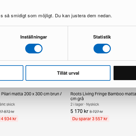
oss så smidigt som möjligt. Du kan justera dem nedan.
Inställningar
Statistik
Tillåt urval
 Pilari matta 200 x 300 cm brun /
Roots Living Fringe Bamboo matta
cm grå
ärkt skick
2 i lager · Nyskick
5 170 kr
27 872 kr
8 727 kr
14 934 kr
Du sparar 3 557 kr