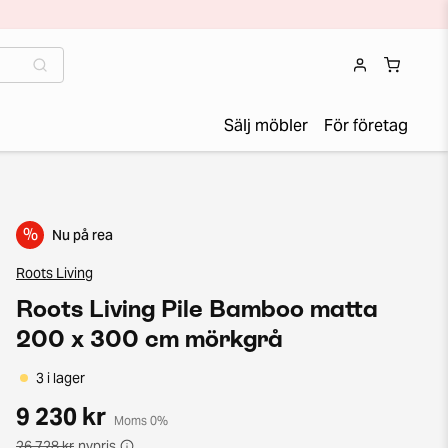
Sälj möbler
För företag
%
Nu på rea
Roots Living
Roots Living Pile Bamboo matta
200 x 300 cm mörkgrå
3 i lager
9 230 kr
Moms 0%
26 728 kr
nypris