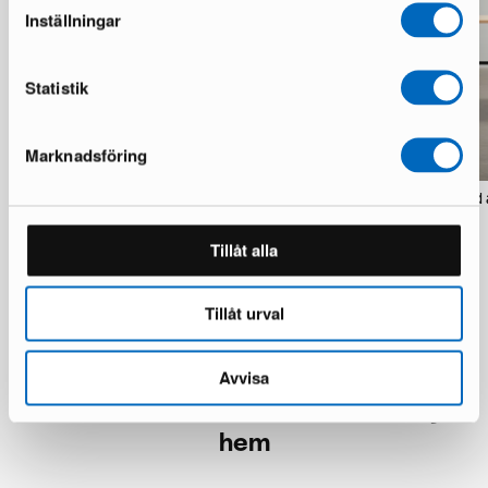
Inställningar
Statistik
Marknadsföring
Department Loft matbord ask
Department Loft matbord 
28 i lager · Nyskick
13 i lager · Nyskick
4 652 kr
3 098 kr
Tillåt alla
Tillåt urval
Avvisa
Över 50 000 möbler har hittat nya
hem