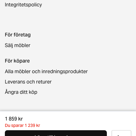
Integritetspolicy
För företag
Sälj möbler
För köpare
Alla möbler och inredningsprodukter
Leverans och returer
Ångra ditt köp
Kontakt
1 859 kr
Du sparar 1 239 kr