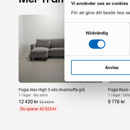
Vi använder oss av cookies
För att göra ditt besök hos 
Samtyckesval
Nödvändig
Avvisa
Fogia Alex High 3-sits divansoffa grå
Fogia Rock 4
1 i lager · Bra skick
1 i lager · Utm
12 420 kr
9 776 kr
53 343 kr
Du sparar 40 923 kr