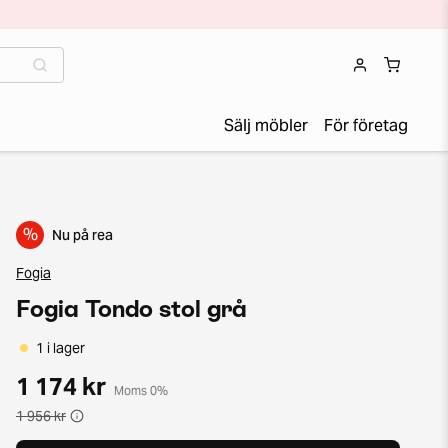
Sälj möbler
För företag
%
Nu på rea
Fogia
Fogia Tondo stol grå
1 i lager
1 174 kr
Moms 0%
1 956 kr