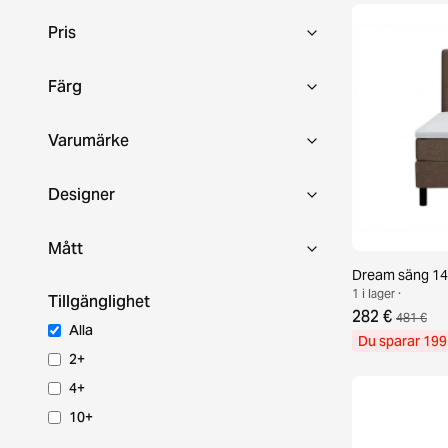
Pris
Färg
Varumärke
Designer
Mått
Dream säng 14
1 i lager ·
Tillgänglighet
282 €
481 €
Alla
Du sparar 199
2+
4+
10+