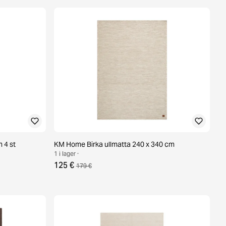
m 4 st
KM Home Birka ullmatta 240 x 340 cm
1 i lager ·
125 €
179 €