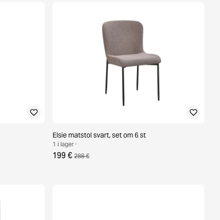
Elsie matstol svart, set om 6 st
1 i lager ·
199 €
288 €