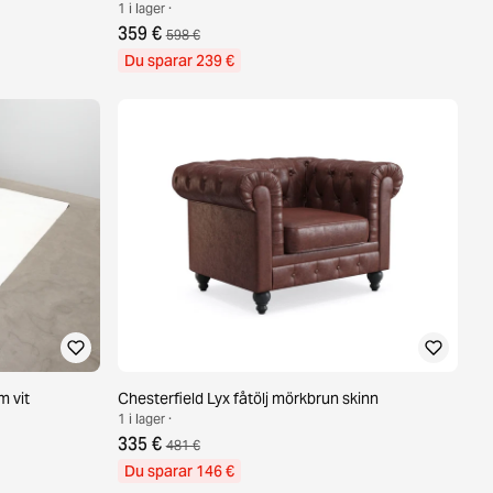
1 i lager ·
359 €
598 €
Du sparar 239 €
 vit
Chesterfield Lyx fåtölj mörkbrun skinn
1 i lager ·
335 €
481 €
Du sparar 146 €