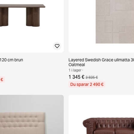
d 120 cm brun
Layered Swedish Grace ullmatta 3
Oatmeal
1 i lager ·
1 345 €
3 835 €
 €
Du sparar 2 490 €