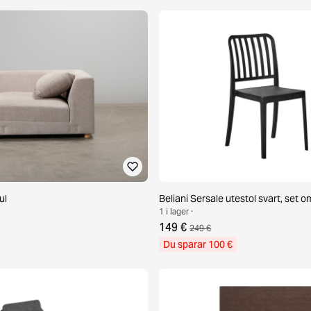
ul
Beliani Sersale utestol svart, set o
1 i lager ·
149 €
249 €
Du sparar 100 €