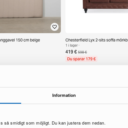
sänggavel 150 cm beige
Chesterfield Lyx 2-sits soffa mörk
1 i lager ·
419 €
598 €
Du sparar 179 €
Information
oss så smidigt som möjligt. Du kan justera dem nedan.