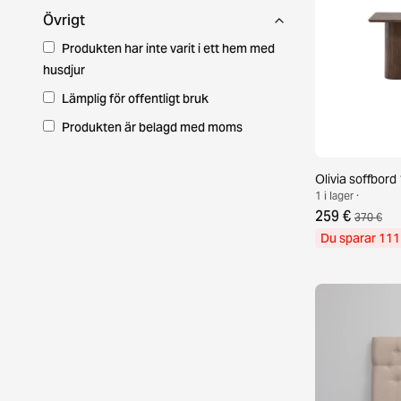
Övrigt
Produkten har inte varit i ett hem med
husdjur
Lämplig för offentligt bruk
Produkten är belagd med moms
Olivia soffbor
1 i lager ·
259 €
370 €
Du sparar 111