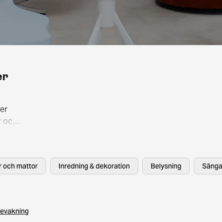
er
er
r och
så att
, HAY
er och mattor
Inredning & dekoration
Belysning
Sänga
evakning