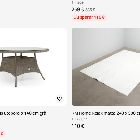
1 i lager ·
269 €
385 €
Du sparar 116 €
s utebord ø 140 cm grå
KM Home Relax matta 240 x 300 cm
1 i lager ·
110 €
 €