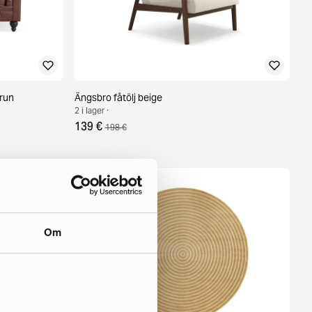
brun
Ängsbro fåtölj beige
2 i lager ·
139 €
198 €
Om