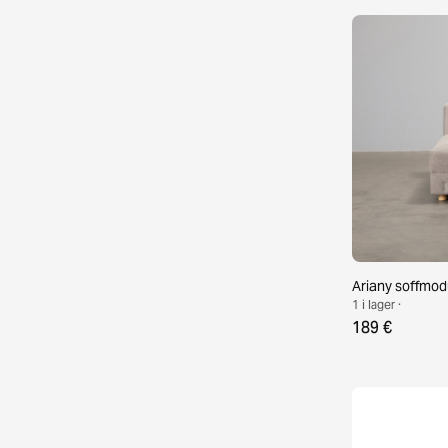
Ariany soffmod
1 i lager ·
189 €