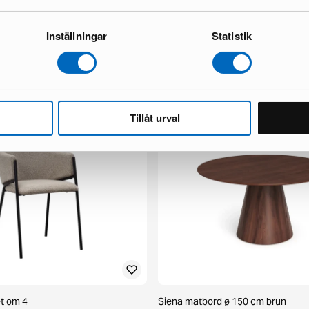
Inställningar
Statistik
x fåtölj mörkbrun skinn
Chesterfield Lyx 3-sits soffa mörk
1 i lager ·
498 €
777 €
 €
Du sparar 279 €
Tillåt urval
et om 4
Siena matbord ø 150 cm brun