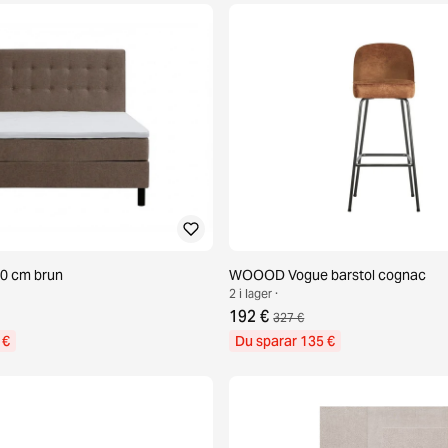
0 cm brun
WOOOD Vogue barstol cognac
2 i lager ·
192 €
327 €
 €
Du sparar 135 €