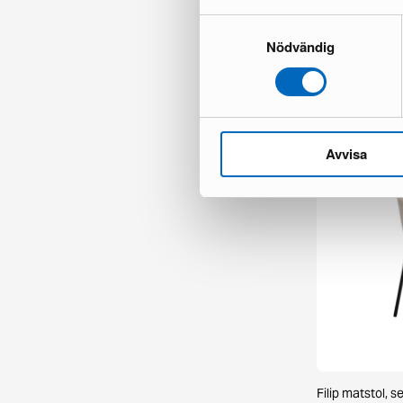
Samtyckesval
Nödvändig
Chesterfield Ly
1 i lager ·
335 €
481 €
Du sparar 146
Avvisa
Filip matstol, s