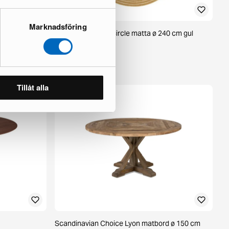
Marknadsföring
brun
KM Home Hawaii Circle matta ø 240 cm gul
1 i lager ·
85 €
125 €
Tillåt alla
Scandinavian Choice Lyon matbord ø 150 cm