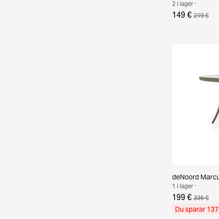
2 i lager ·
149 €
219 €
deNoord Marcu
1 i lager ·
199 €
336 €
Du sparar 137