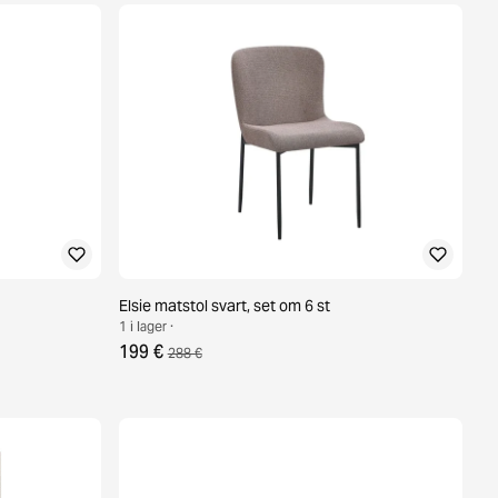
Elsie matstol svart, set om 6 st
1 i lager ·
199 €
288 €