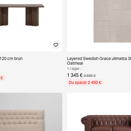
d 120 cm brun
Layered Swedish Grace ullmatta 3
Oatmeal
1 i lager ·
1 345 €
3 835 €
 €
Du sparar 2 490 €