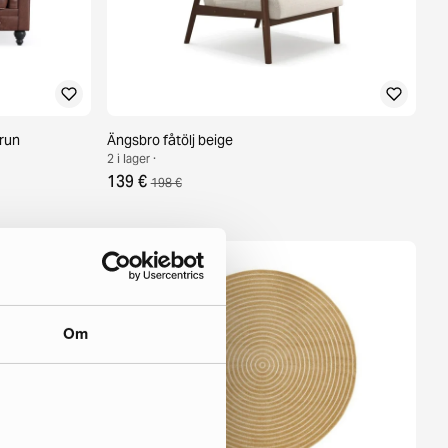
brun
Ängsbro fåtölj beige
2 i lager ·
139 €
198 €
Om