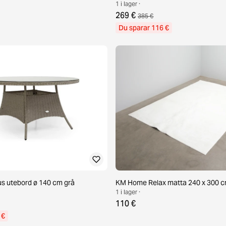
1 i lager ·
269 €
385 €
Du sparar 116 €
s utebord ø 140 cm grå
KM Home Relax matta 240 x 300 cm
1 i lager ·
110 €
 €