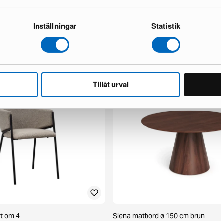
Inställningar
Statistik
x fåtölj mörkbrun skinn
Chesterfield Lyx 3-sits soffa mörk
1 i lager ·
498 €
777 €
 €
Du sparar 279 €
Tillåt urval
et om 4
Siena matbord ø 150 cm brun