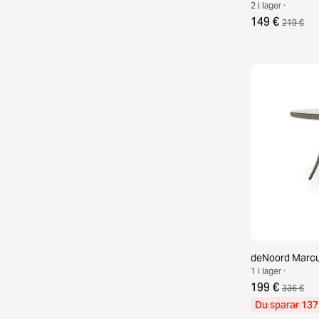
2 i lager ·
149 €
219 €
deNoord Marcu
1 i lager ·
199 €
336 €
Du sparar 137