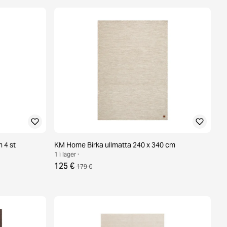
m 4 st
KM Home Birka ullmatta 240 x 340 cm
1 i lager ·
125 €
179 €