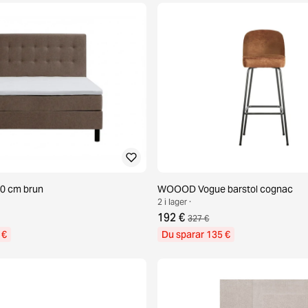
0 cm brun
WOOOD Vogue barstol cognac
2 i lager ·
192 €
327 €
 €
Du sparar 135 €