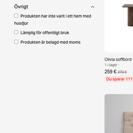
Övrigt
Produkten har inte varit i ett hem med
husdjur
Lämplig för offentligt bruk
Produkten är belagd med moms
Olivia soffbor
1 i lager ·
259 €
370 €
Du sparar 111