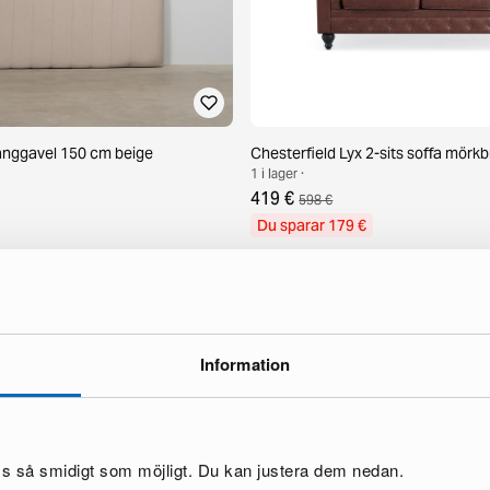
sänggavel 150 cm beige
Chesterfield Lyx 2-sits soffa mörk
1 i lager ·
419 €
598 €
Du sparar 179 €
Information
oss så smidigt som möjligt. Du kan justera dem nedan.