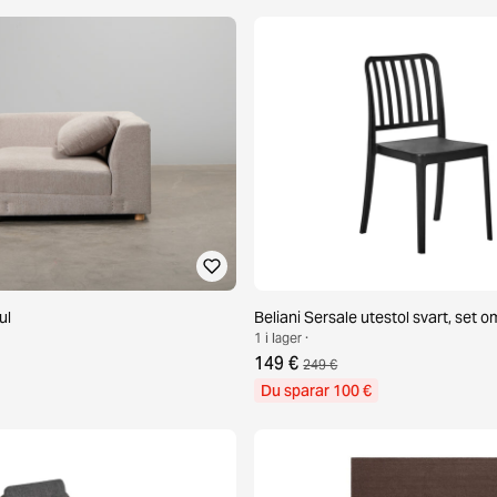
ul
Beliani Sersale utestol svart, set o
1 i lager ·
149 €
249 €
Du sparar 100 €