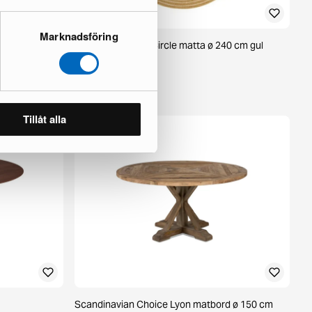
Marknadsföring
brun
KM Home Hawaii Circle matta ø 240 cm gul
1 i lager ·
85 €
125 €
Tillåt alla
Scandinavian Choice Lyon matbord ø 150 cm