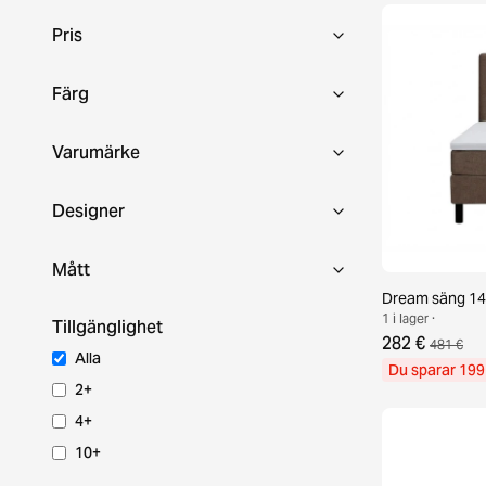
Pris
Färg
Varumärke
Designer
Mått
Dream säng 14
1 i lager ·
Tillgänglighet
282 €
481 €
Alla
Du sparar 199
2+
4+
10+