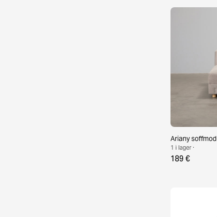
Ariany soffmod
1 i lager ·
189 €