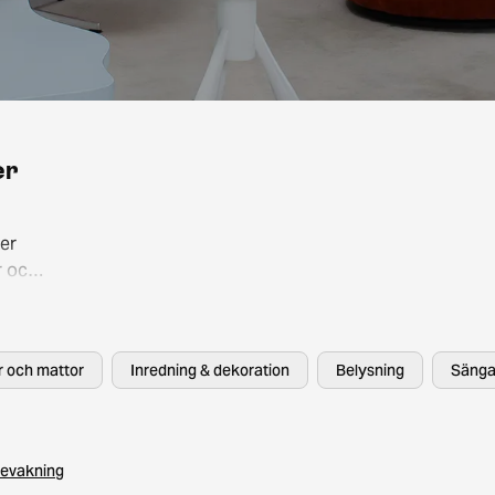
er
er
r och
så att
, HAY
er och mattor
Inredning & dekoration
Belysning
Sänga
evakning