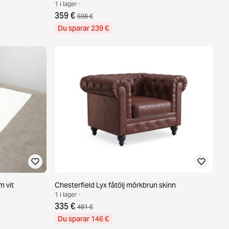
1 i lager ·
359 €
598 €
Du sparar 239 €
 vit
Chesterfield Lyx fåtölj mörkbrun skinn
1 i lager ·
335 €
481 €
Du sparar 146 €