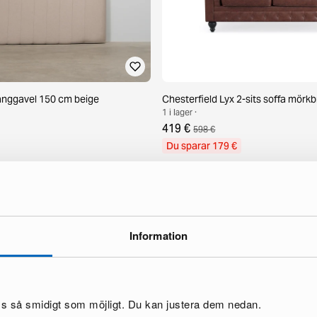
sänggavel 150 cm beige
Chesterfield Lyx 2-sits soffa mörk
1 i lager ·
419 €
598 €
Du sparar 179 €
Information
oss så smidigt som möjligt. Du kan justera dem nedan.