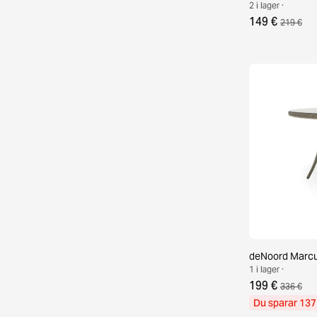
2 i lager ·
149 €
219 €
deNoord Marcu
1 i lager ·
199 €
336 €
Du sparar 137