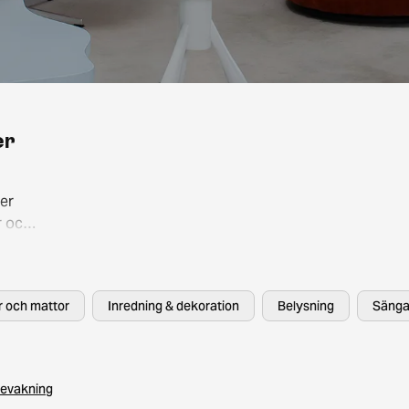
er
er
r och
så att
, HAY
er och mattor
Inredning & dekoration
Belysning
Sänga
evakning