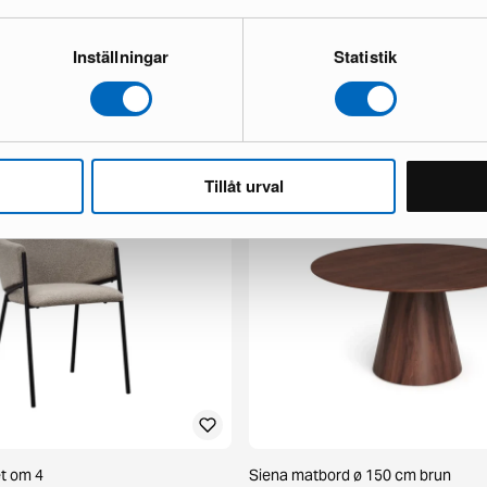
Inställningar
Statistik
x fåtölj mörkbrun skinn
Chesterfield Lyx 3-sits soffa mörk
1 i lager ·
498 €
777 €
 €
Du sparar 279 €
Tillåt urval
et om 4
Siena matbord ø 150 cm brun