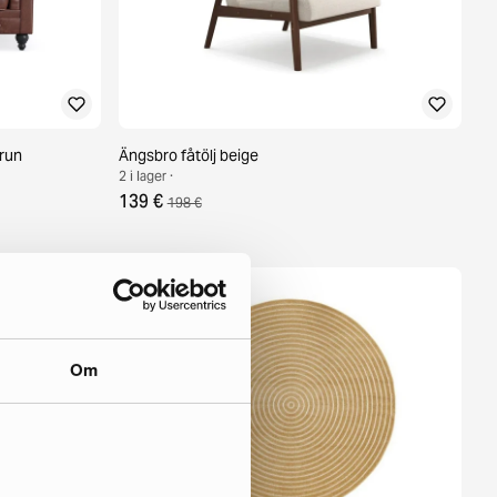
brun
Ängsbro fåtölj beige
2 i lager ·
139 €
198 €
Om