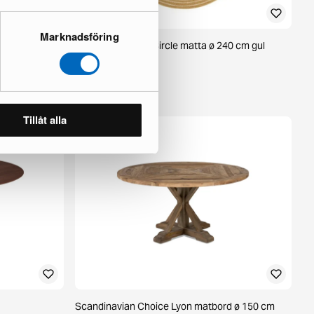
Marknadsföring
brun
KM Home Hawaii Circle matta ø 240 cm gul
1 i lager ·
85 €
125 €
Tillåt alla
Scandinavian Choice Lyon matbord ø 150 cm