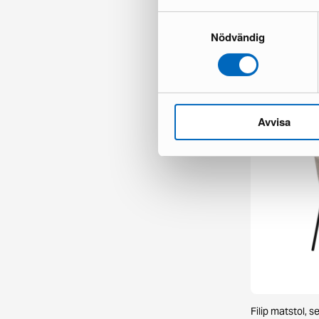
Samtyckesval
Nödvändig
Chesterfield Ly
1 i lager ·
335 €
481 €
Du sparar 146
Avvisa
Filip matstol, s