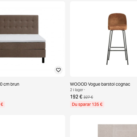
0 cm brun
WOOOD Vogue barstol cognac
2 i lager ·
192 €
327 €
 €
Du sparar 135 €