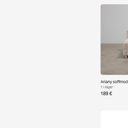
Ariany soffmod
1 i lager ·
189 €