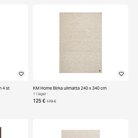
m 4 st
KM Home Birka ullmatta 240 x 340 cm
1 i lager ·
125 €
179 €