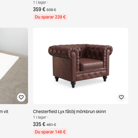
1 i lager ·
359 €
598 €
Du sparar 239 €
 vit
Chesterfield Lyx fåtölj mörkbrun skinn
1 i lager ·
335 €
481 €
Du sparar 146 €