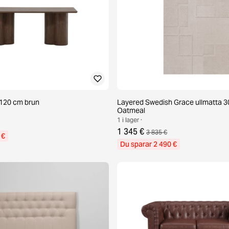
d 120 cm brun
Layered Swedish Grace ullmatta 3
Oatmeal
1 i lager ·
1 345 €
3 835 €
 €
Du sparar 2 490 €