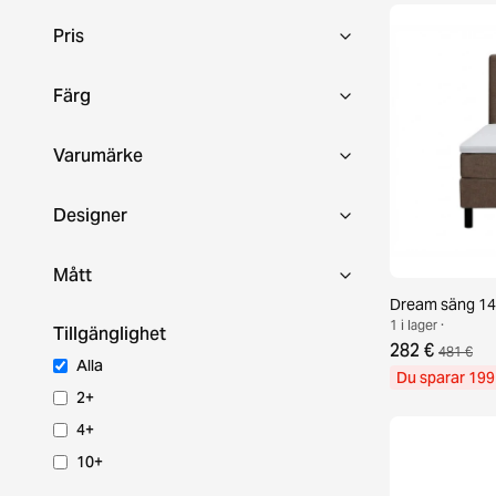
Pris
Färg
Varumärke
Designer
Mått
Dream säng 14
1 i lager ·
Tillgänglighet
282 €
481 €
Alla
Du sparar 199
2+
4+
10+