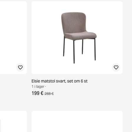
Elsie matstol svart, set om 6 st
1 i lager ·
199 €
288 €