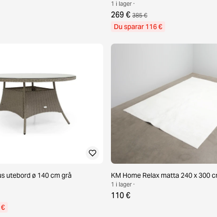
1 i lager ·
269 €
385 €
Du sparar 116 €
s utebord ø 140 cm grå
KM Home Relax matta 240 x 300 cm
1 i lager ·
110 €
 €