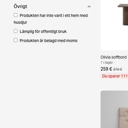
Övrigt
Produkten har inte varit i ett hem med
husdjur
Lämplig för offentligt bruk
Produkten är belagd med moms
Olivia soffbor
1 i lager ·
259 €
370 €
Du sparar 111