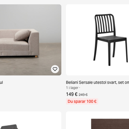
ul
Beliani Sersale utestol svart, set o
1 i lager ·
149 €
249 €
Du sparar 100 €